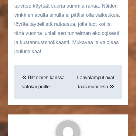
tarvitse käyttää suuria summia rahaa. Näiden
vinkkien avulla sinulla ei pitäisi olla vaikeuksia
löytää täydellistä ratkaisua, jolla luot kotiisi
tänä vuonna juhlallisen tunnelman ekologisesti
ja kustannustehokkaasti. Mukavaa ja valoisaa
joulunaikaa!
Artikkelien
Bitcoinien kanssa
Laavalamput ovat
selaus
valokaupoille
taas muodissa