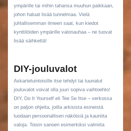
ympärille tai mihin tahansa muuhun paikkaan,
johon haluat lisää tunnelmaa. Vielä
juhlallisemman ilmeen saat, kun kiedot
kynttilöiden ympärille valonauhaa – ne tuovat
lisää säihkettä!
DIY-jouluvalot
Askarteluintoisille itse tehdyt tai tuunatut
jouluvalot voivat olla juuri sopiva vaihtoehto!
DIY, Do It Yourself eli Tee Se Itse – verkossa
on paljon ohjeita, joilla arkisista esineistä
luodaan persoonallisen näköisiä ja kauniita
valoja. Toisin sanoen esimerkiksi valmiita