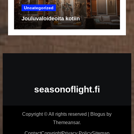
Uncategorized
Jouluvaloideoita kotiin
seasonoflight.fi
Copyright © All rights reserved
|
Blogus
by
Themeansar
.
Contact
Copyright
Privacy Policy
Sitemap