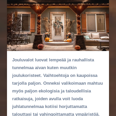
Jouluvalot luovat lempeää ja rauhallista
tunnelmaa aivan kuten muutkin
joulukoristeet. Vaihtoehtoja on kaupoissa
tarjolla paljon. Onneksi valikoimaan mahtuu
myös paljon ekologisia ja taloudellisia
ratkaisuja, joiden avulla voit luoda
juhlatunnelmaa kotiisi horjuttamatta
talouttasi tai vahingoittamatta ympäristöä.